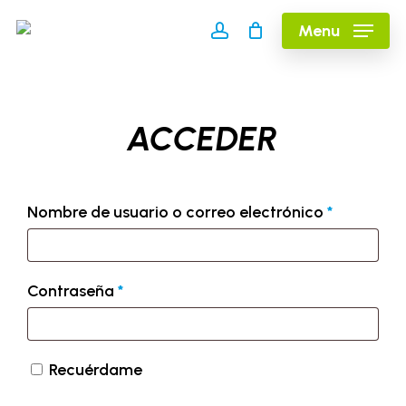
Skip
Menu
to
account
main
content
ACCEDER
Nombre de usuario o correo electrónico
*
Contraseña
*
Recuérdame