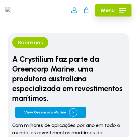
Skip
Menu
to
account
main
content
Sobre nós
A Crystilium faz parte da
Greencorp Marine, uma
produtora australiana
especializada em revestimentos
marítimos.
View Greencorp Marine
Com milhares de aplicações por ano em todo o
mundo, os revestimentos marítimos da