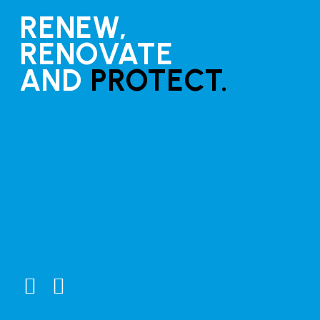
RENEW,
RENOVATE
AND
PROTECT.
Guides
Clear coat application guide
Marine Growth Remover (MGR) Instructions
Connect
Testimonials
General Enquiries
Distributors